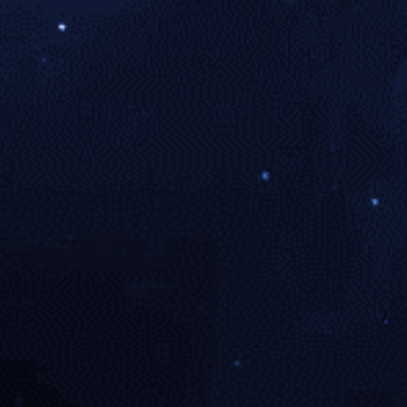
全站部署SSL/TLS协议，实现数据在传
用户
输过程中的有效保护。
王杰
江苏 · 深夜党
常常凌晨看球，尊龙凯时 无论是加
用
载速度还是稳定性都表现不错，没
畅度
有掉线的烦恼。
大陆