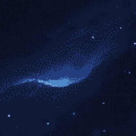
在尊龙凯时平
端到端加密