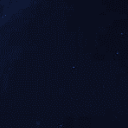
数据与后台管理隔离存储，提升
结合z6尊龙凯时(中国大陆)-官
敏感信息安全等级。
部署逻辑，建立多地备份体系
意外风险。
真实用户怎么说？
这些评价来自各地活跃用户，是平台长期稳定运行的最好证明。
阿斌
小云
广东 · 老用户
北京 · 女球迷
了快三年，从赛事数据到直播流
用手机看球最怕卡顿，这个平
都没掉链子，z6尊龙凯时(中国
全没让我失望，数据同步、切
)-官方网站 确实是我目前最信
很顺。