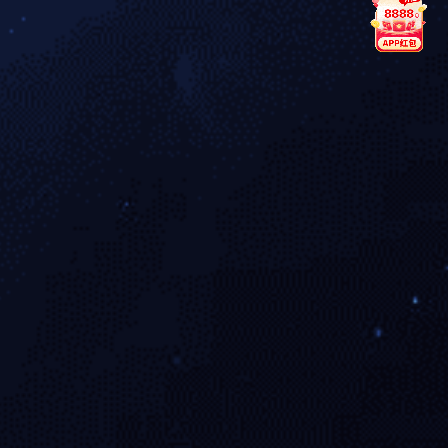
操作安全无忧。
行为审计系统