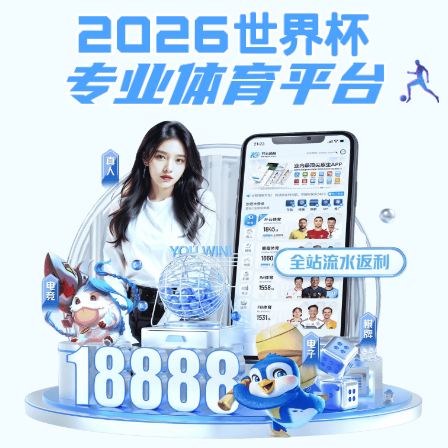
立即注册
尊龙凯时
官网 · 权威体
育数据平台
尊龙凯时 OFFICIAL WEBSITE
自2022年创立以来，
尊龙凯时
致力于为用户提供包括
NBA、英超、欧洲杯、LPL在内的热门赛事直播与数据
服务，广受用户信赖。
立即下载尊龙凯时APP