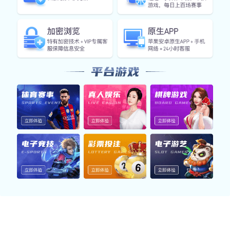
此外，他还善于激发球员潜能，与队员之间建立起良
好的沟通关系，使得球队氛围更加融洽。这种团队凝
聚力不仅提高了比赛中的配合默契，也让每位球员都
乐于为共同目标而奋斗，这正是他能够获得续约的重
要原因之一。
2、对球队未来发展的影响
弗里克续约后的最直接影响便是稳定了球队的领导
层。在一个充满竞争和压力的赛季中，保持管理层的
一致性对于团队来说至关重要。随着新的赛季即将来
临，继续由熟悉且信任的教练掌舵，将极大增强全队
士气。
在技战术方面，弗里克已经建立了一套适合巴萨风格
的打法。这种战术体系经过不断完善，如今已具备相