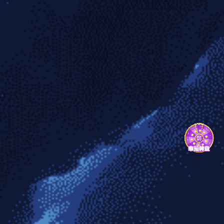
随之演变。这让苏维门迪有了更多展示自我
贡献了不少力量。他逐渐从一名边缘球员成
的配合。
竞争加剧，苏维门迪在某些比赛中的表现依
位。尽管如此，他所展现出的潜力已足以让
响，而苏维门迪正是这一现象的典型代表。
和职责也随之改变。这不仅让他必须不断调