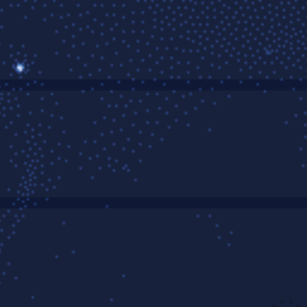
苏维门迪的职业生涯可谓是一部跌宕起伏的传奇
球队中不可或缺的一员，再到目前在塔帅领导下
从四个方面详细解析苏维门迪的反转之路，包括
练更替对他的影响以及他在当前环境中的定位与
人能力的发展历程，也反映出足球世界中瞬息万
1、初入皇马的挑战