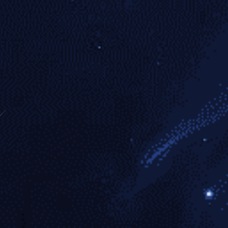
苏维门迪从皇马差签到塔帅
边缘化的反转之路解析