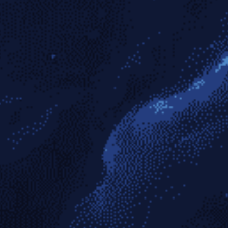
最初，在老帅执掌期间，苏维门迪得到了一定的
阵容及战术进行了大刀阔斧的改革，使得原本处
体制下，他再一次经历了被冷落与失去信心的问
This种情况促使苏维门迪不得不寻找新的突破口
首发阵容。然而，在这种频繁的人事动荡中，很
值，这也给他的职业发展带来了不小挑战。
4、当前定位与未来展望
如今，随着塔帅执掌球队，苏维门迪再度陷入边
且充满不确定性的环境中找到属于自己的位置。
显示出的潜力仍让人刮目相看。
对于未来而言，如果希望重回主流舞台，就必须
需求。同时，与队友之间保持良好配合也是极为
队中的不可替代性，从而赢得更多首发机会。