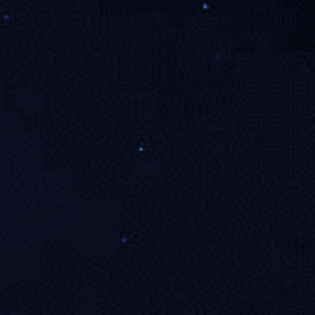
下一篇：
韩足协主席豪掷30亿韩元激励国家
惊愤怒回应裁决