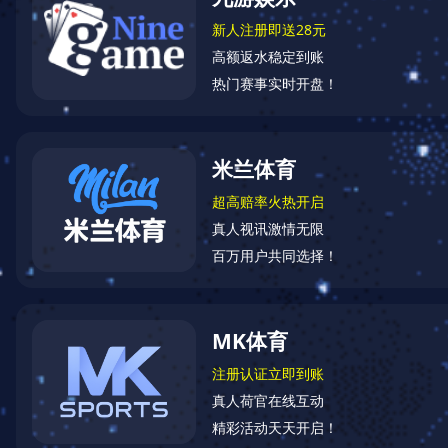
首页
/
体育热讯
/ 正文