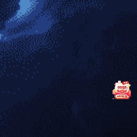
发展空间。然而，当新任主教练上任后，对
于上升势头的他一下子回到了边缘。在新的
题。
，即便是面对逆境，也要继续努力争取重返
难保证每位球员都能够如愿地实现自我价
缘化局面。他需要面对的是如何在竞争激烈
虽然目前出场机会有限，但隔三差五亮相时
加强自身各项技能，以应对不断提升的竞争
重要的一环。只有这样才能够提升自身在团