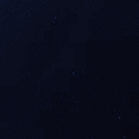
建设的大背景下，每位球员都有可能迎来属
要持续努力，就仍然有可能从边缘走向中
一过程，不仅体现了个人能力发展的曲折历
及竞技生态。在追求成功的道路上，不可避
重要动力源泉。
的苏维门迪，无论是在皇马还是其他赛场，
的一切，将成为激励更多年轻球员奋勇前行