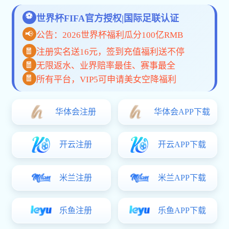
首页
/
体育热讯
/ 正文
2026-06-26 13:14
31 次阅读