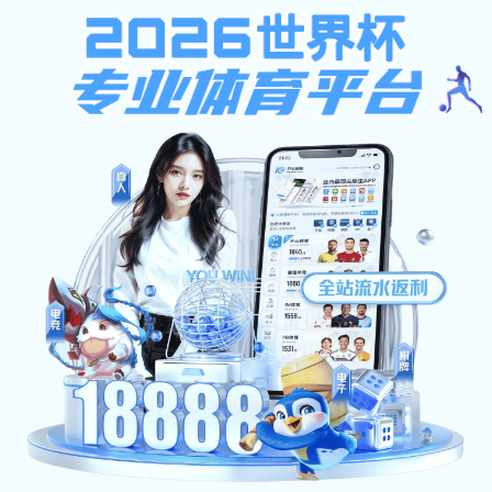
立即注册
尊龙凯时
官网 · 权威体
育数据平台
尊龙凯时 OFFICIAL WEBSITE
自2022年创立以来，
尊龙凯时
致力于为用户提供包括
NBA、英超、欧洲杯、LPL在内的热门赛事直播与数据
服务，广受用户信赖。
立即下载尊龙凯时APP