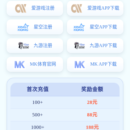
尼克斯总净胜分创历史新高271超越勇士17
年纪录196
在2023年，纽约尼克斯队以271的总净胜分创下了
NBA历史的新高，超越了金州勇士队在2007-08赛季
所保持的196净胜分纪录。这一成就不仅标志着尼克
斯队的实力提升，更是球队历史上的重要里程碑。本
文将从球队历史、战术分析、球员表现和未来展望四
个方面详细探讨这一伟大成就背后的深意，以及它对
整个联盟可能产生的影响。
1、尼克斯队的辉煌历史