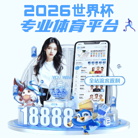
立即注册
尊龙凯时
官网 · 权威体
育数据平台
尊龙凯时 OFFICIAL WEBSITE
自2022年创立以来，
尊龙凯时
致力于为用户提供包括
NBA、英超、欧洲杯、LPL在内的热门赛事直播与数据
服务，广受用户信赖。
立即下载尊龙凯时APP