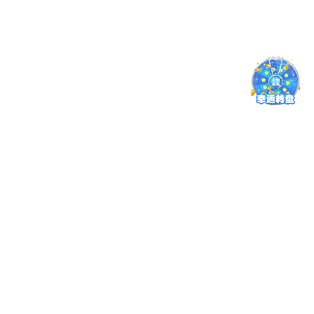
致他们面临更大的防守压力。在这种情况下，其他角
色球员是否能够站出来承担起更多责任，就显得尤为
重要。然而，在这场比赛中，勇士队整体进攻变得非
常乏力，各个位置的配合亦显得生涩，从而难以形成
有效攻击。
因此，从战术层面看，如果克莱不能及时找回状态，
那么勇士队将不得不面对更为严峻的挑战，他们需要
尽快制定合理战术来应对这一局面，否则后续赛季将
充满变数。
3、心理因素及其影响
除了技术层面的考量外，心理因素同样不可忽视。对
于像克莱这样经历过高光时刻的球员来说，突然间出
现低迷情况，很可能会造成心理上的极大压力。这种