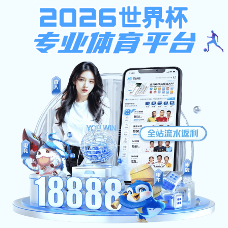
立即注册
尊龙凯时
官网 · 权威体
育数据平台
尊龙凯时 OFFICIAL WEBSITE
自2022年创立以来，
尊龙凯时
致力于为用户提供包括
NBA、英超、欧洲杯、LPL在内的热门赛事直播与数据
服务，广受用户信赖。
立即下载尊龙凯时APP