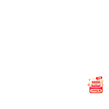
压力不仅来自于自身期望，还包括外界媒体和粉丝们
的关注与批评。在这种情况下，他需要更强大的内心
来面对挑战。
据了解，在赛季初期，克莱曾表示希望通过不断努力
找回最佳状态，但实际比赛中的挫折感却可能削弱他
的信心。每一次失误或不中，都有可能加重其内心的
不安，使其愈发犹豫。而这种心理负担，将直接影响
到他的发挥，让他很难进入良好的竞技状态。
因此，对于教练组而言，引导和帮助克莱走出心理阴
影也是十分重要的一环。在适当的时候给予鼓励，并
且创造一个宽松舒适的环境，可以帮助他逐渐恢复自
信，并重新展现自己的实力。