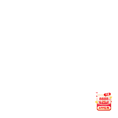
的战斗体系，其团队协作能力逐步增强。
申花队注重集体训练，通过模拟实战来提高全体成员
之间默契程度。在这样的背景下，每位球员都明白彼
此的位置安排以及如何迅速进行有效链接，这直接推
动了全队整体表现。此外，他们还强调多变战术，使
对手难以预判，从而增加自身取胜几率。
积极向上的团队氛围也是申花取得好成绩的重要因素
之一。无论是在胜利还是失败时，全体成员始终团结
一致，共同面对挑战。这种精神力量不仅提升了士
气，还促进了合作意识，有助于进一步提高传球成功
率与赢得比赛。
4、中超联赛整体水平提升