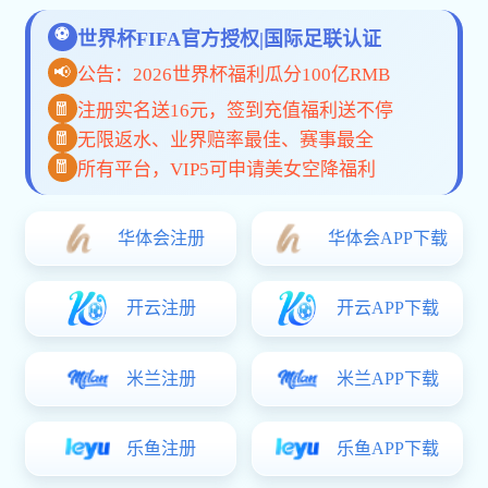
首页
/
体育热讯
/ 正文
2026-06-13 00:35
26 次阅读