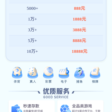
出表现、海港与泰山队的稳定发挥、申花团队协作的
重要性，以及整体联赛水平的提升。通过这些分析，
我们可以更深入地理解中超联赛的发展动态。
1、西海岸英博的突出表现
西海岸英博队在本赛季中超联赛中展现出了极强的竞
争力，其传球成功率遥遥领先于其他球队。这一成绩
离不开教练组对于战术布置的精准把控和球员们默契
的配合。在比赛中，球队不仅注重进攻效率，更加重
视控球权的保持，这使得他们能够在关键时刻有效地
组织进攻。
此外，西海岸英博队内有多名技术型球员，他们在场
上的灵活跑动和精准传递，为球队创造了更多进攻机
会。例如，中场核心球员通过合理的位置选择与快速